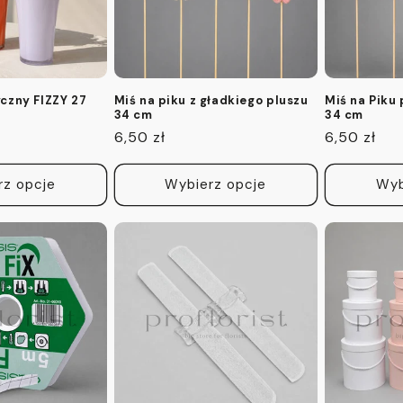
czny FIZZY 27
Miś na piku z gładkiego pluszu
Miś na Piku
34 cm
34 cm
Cena
6,50 zł
Cena
6,50 zł
regularna
regularna
rz opcje
Wybierz opcje
Wyb