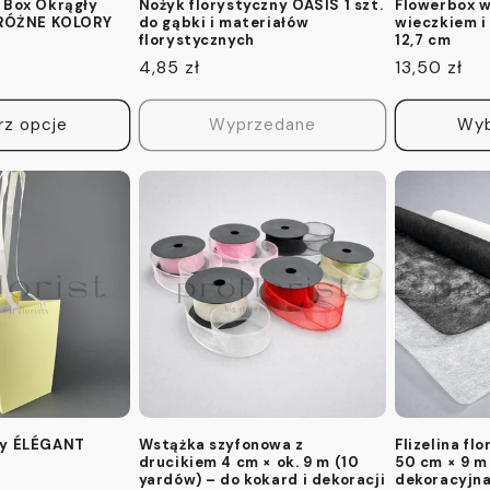
 Box Okrągły
Nożyk florystyczny OASIS 1 szt.
Flowerbox w
– RÓŻNE KOLORY
do gąbki i materiałów
wieczkiem i
florystycznych
12,7 cm
Cena
4,85 zł
Cena
13,50 zł
regularna
regularna
rz opcje
Wyprzedane
Wyb
ty ÉLÉGANT
Wstążka szyfonowa z
Flizelina fl
drucikiem 4 cm × ok. 9 m (10
50 cm × 9 m 
yardów) – do kokard i dekoracji
dekoracyjna