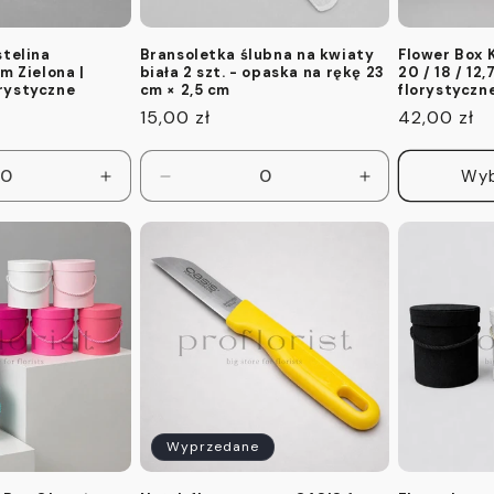
stelina
Bransoletka ślubna na kwiaty
Flower Box 
m Zielona |
biała 2 szt. - opaska na rękę 23
20 / 18 / 12,
rystyczne
cm × 2,5 cm
florystyczn
Cena
15,00 zł
Cena
42,00 zł
regularna
regularna
Wyb
Zwiększ
Zmniejsz
Zwiększ
ilość
ilość
ilość
dla
dla
dla
Default
Default
Default
Title
Title
Title
Wyprzedane