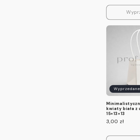
regularna
Wypr
Wyprzedane
Minimalistyczn
kwiaty biała z
15×13×13
Cena
3,00 zł
regularna