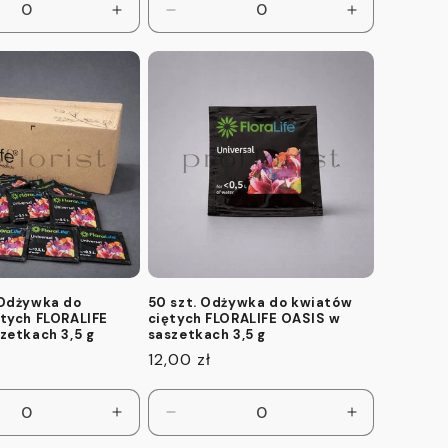
z
Zwiększ
Zmniejsz
Zwiększ
ilość
ilość
ilość
dla
dla
dla
Default
Default
Default
Title
Title
Title
 Odżywka do
50 szt. Odżywka do kwiatów
tych FLORALIFE
ciętych FLORALIFE OASIS w
zetkach 3,5 g
saszetkach 3,5 g
Cena
12,00 zł
regularna
z
Zwiększ
Zmniejsz
Zwiększ
ilość
ilość
ilość