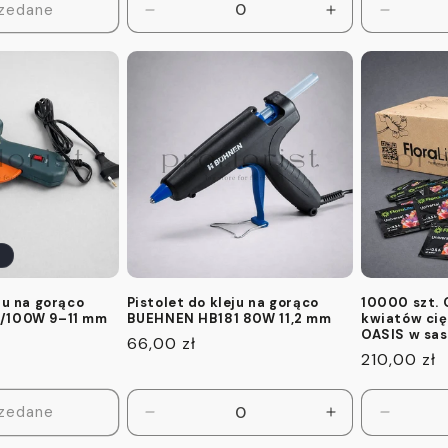
zedane
Zmniejsz
Zwiększ
Zmniejs
ilość
ilość
ilość
dla
dla
dla
Default
Default
Default
Title
Title
Title
ju na gorąco
Pistolet do kleju na gorąco
10000 szt.
/100W 9–11 mm
BUEHNEN HB181 80W 11,2 mm
kwiatów cię
OASIS w sas
Cena
66,00 zł
Cena
210,00 zł
regularna
regularna
zedane
Zmniejsz
Zwiększ
Zmniejs
ilość
ilość
ilość