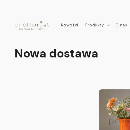
Przejdź
do
treści
Nowości
Produkty
O nas
K
Nowa dostawa
o
l
e
k
c