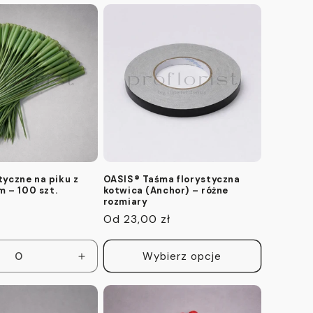
dla
dla
dla
Default
Default
Default
Title
Title
Title
styczne na piku z
OASIS® Taśma florystyczna
 – 100 szt.
kotwica (Anchor) – różne
rozmiary
Cena
Od 23,00 zł
regularna
Wybierz opcje
z
Zwiększ
ilość
dla
Default