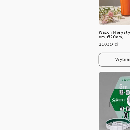
j
a
Wazon Florysty
cm, Ø20cm,
:
Cena
30,00 zł
regularna
Wybie