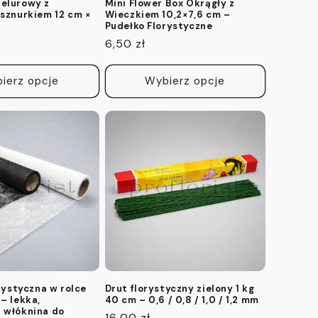
elurowy z
Mini Flower Box Okrągły z
 sznurkiem 12 cm ×
Wieczkiem 10,2×7,6 cm –
Pudełko Florystyczne
Cena
6,50 zł
regularna
ierz opcje
Wybierz opcje
orystyczna w rolce
Drut florystyczny zielony 1 kg
– lekka,
40 cm – 0,6 / 0,8 / 1,0 / 1,2 mm
 włóknina do
Cena
16,00 zł