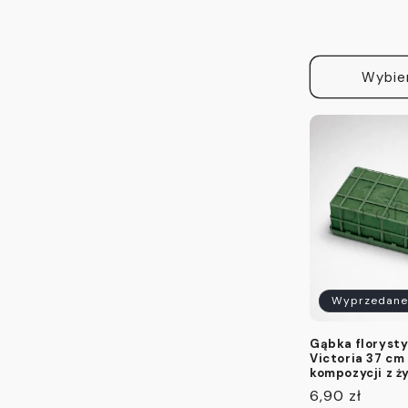
regularna
Wybie
Wyprzedane
Gąbka florysty
Victoria 37 cm
kompozycji z 
Cena
6,90 zł