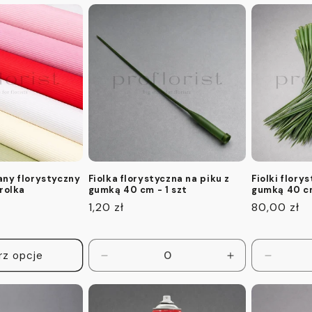
dla
dla
dla
Default
Default
Default
Title
Title
Title
ny florystyczny
Fiolka florystyczna na piku z
Fiolki flory
rolka
gumką 40 cm - 1 szt
gumką 40 cm
Cena
1,20 zł
Cena
80,00 zł
regularna
regularna
rz opcje
Zmniejsz
Zwiększ
Zmniejs
ilość
ilość
ilość
dla
dla
dla
Default
Default
Default