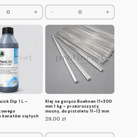
z
Zwiększ
Zmniejsz
Zwiększ
ilość
ilość
ilość
dla
dla
dla
Default
Default
Default
Title
Title
Title
uick Dip 1 L –
Klej na gorąco Buehnen 11×300
o
mm 1 kg – przezroczysty,
towego
mocny, do pistoletu 11–12 mm
 kwiatów ciętych
Cena
29,00 zł
regularna