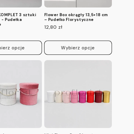
KOMPLET 3 sztuki
Flower Box okrągły 13,5×18 cm
7 - Pudełka
– Pudełko Florystyczne
e
Cena
12,80 zł
regularna
ierz opcje
Wybierz opcje