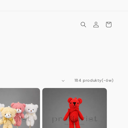
Zaloguj
Koszyk
się
184 produkty(-ów)