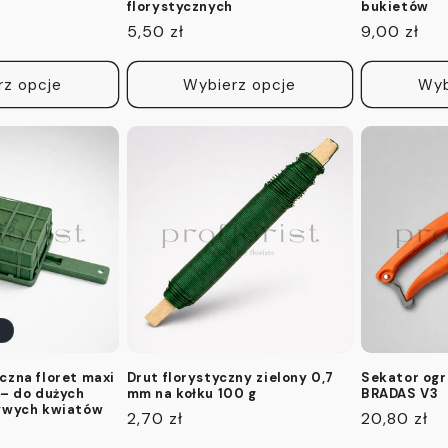
florystycznych
bukietów
Cena
5,50 zł
Cena
9,00 zł
regularna
regularna
rz opcje
Wybierz opcje
Wyb
czna floret maxi
Drut florystyczny zielony 0,7
Sekator og
 – do dużych
mm na kołku 100 g
BRADAS V3
żywych kwiatów
Cena
2,70 zł
Cena
20,80 zł
regularna
regularna