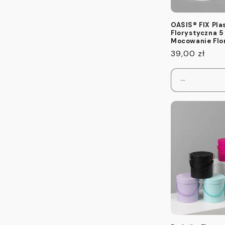
OASIS® FIX Pla
Florystyczna 5 
Mocowanie Flo
Cena
39,00 zł
regularna
Zmniejsz
ilość
dla
Default
Title