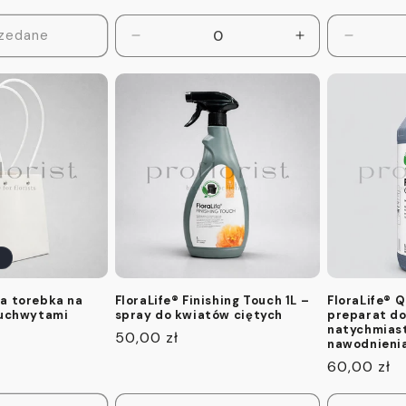
zedane
Zmniejsz
Zwiększ
Zmniejs
ilość
ilość
ilość
dla
dla
dla
Default
Default
Default
Title
Title
Title
a torebka na
FloraLife® Finishing Touch 1L –
FloraLife® Q
 uchwytami
spray do kwiatów ciętych
preparat d
natychmias
Cena
50,00 zł
nawodnienia
regularna
Cena
60,00 zł
regularna