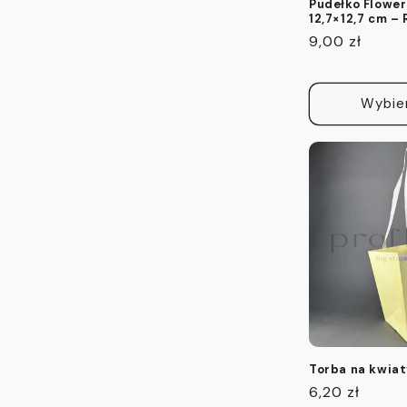
Pudełko Flower
12,7×12,7 cm 
Cena
9,00 zł
regularna
Wybie
Torba na kwia
Cena
6,20 zł