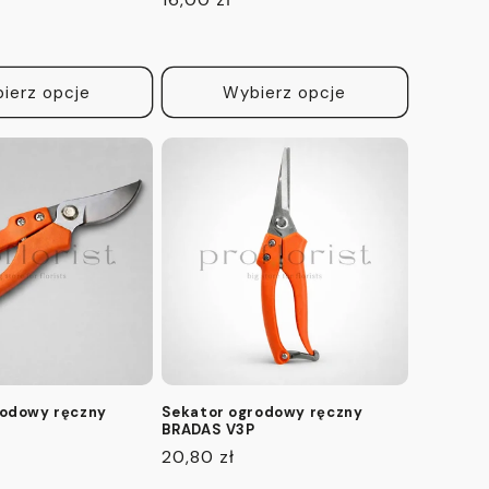
regularna
ierz opcje
Wybierz opcje
rodowy ręczny
Sekator ogrodowy ręczny
BRADAS V3P
Cena
20,80 zł
regularna