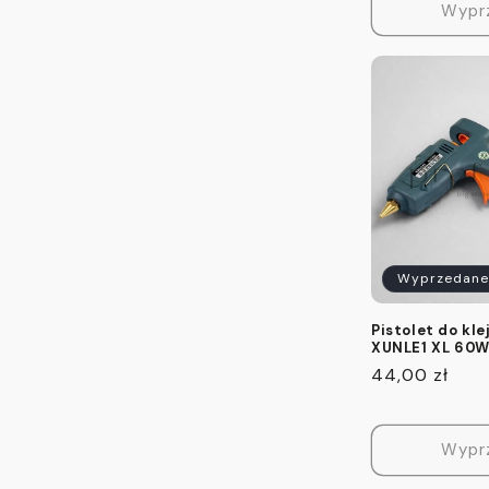
Wypr
Wyprzedane
Pistolet do kle
XUNLE1 XL 60W
Cena
44,00 zł
regularna
Wypr