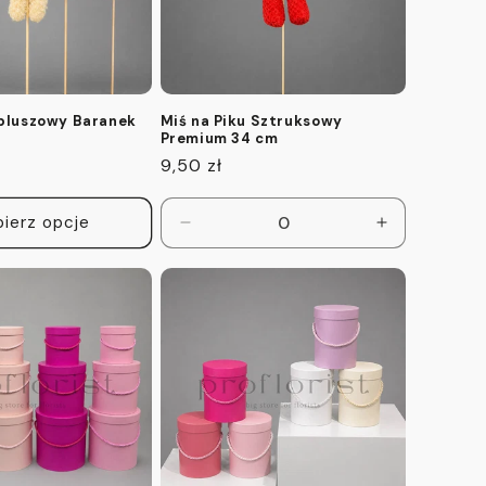
 pluszowy Baranek
Miś na Piku Sztruksowy
Premium 34 cm
Cena
9,50 zł
regularna
ierz opcje
Zmniejsz
Zwiększ
ilość
ilość
dla
dla
Default
Default
Title
Title