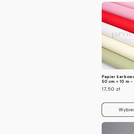
Papier karbowa
50 cm × 10 m - 
Cena
17,50 zł
regularna
Wybie