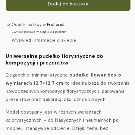
Pudełko
Pudełko
Dodaj do koszyka
Flower
Flower
Box
Box
Okrągły
Okrągły
Odbiór możliwy w
Proflorist
12,7×12,7
12,7×12,7
Zwykle gotowe w ciągu 24 godzin
cm
cm
Wyświetl informacje o sklepie
–
–
RÓŻNE
RÓŻNE
KOLORY
KOLORY
Uniwersalne pudełko florystyczne do
kompozycji i prezentów
Eleganckie, minimalistyczne
pudełko flower box o
wymiarach 12,7×12,7 cm
to idealna baza do tworzenia
nowoczesnych kompozycji florystycznych, pakowania
prezentów oraz dekoracji okolicznościowych.
Model dostępny jest w różnych wariantach
kolorystycznych – od klasycznych i neutralnych po
modne, intensywne odcienie. Dzięki temu bez