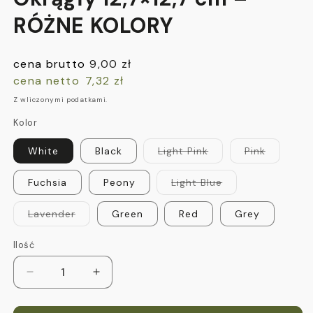
RÓŻNE KOLORY
Cena
cena brutto
9,00 zł
regularna
cena netto
7,32 zł
Z wliczonymi podatkami.
Kolor
Wariant
Wariant
White
Black
Light Pink
Pink
wyprzedany
wyprzed
lub
lub
niedostępny
niedostę
Wariant
Fuchsia
Peony
Light Blue
wyprzedany
lub
niedostępny
Wariant
Lavender
Green
Red
Grey
wyprzedany
lub
niedostępny
Ilość
Zmniejsz
Zwiększ
ilość
ilość
dla
dla