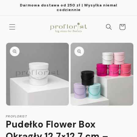
Przejdź
Darmowa dostawa od 250 zł | Wysyłka niemal
do
codziennie
treści
Koszyk
Pomiń,
aby
przejść
do
informacji
o
produkcie
Otwórz
Otwórz
multimedia
multimedia
1
PROFLORIST
2
Pudełko Flower Box
w
w
oknie
oknie
modalnym
modalnym
Okrągły 12,7×12,7 cm –