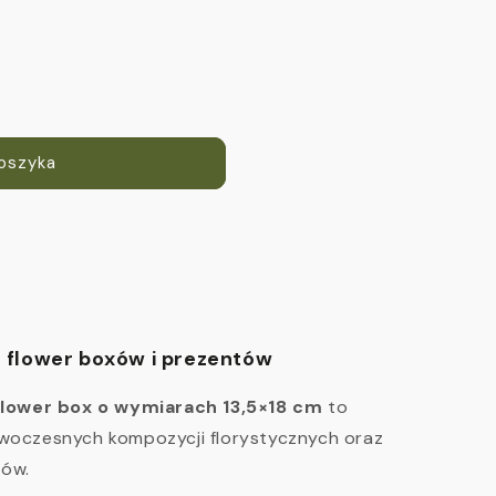
koszyka
o flower boxów i prezentów
flower box o wymiarach 13,5×18 cm
to
owoczesnych kompozycji florystycznych oraz
tów.