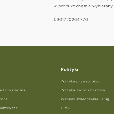
✔ produkt chętnie wybierany 
SKU:
5901720264770
Polityki
Polityka prywatności
 florystyczne
Polityka zwrotu kosztów
zone
Warunki świadczenia usług
bilizowane
GPSR