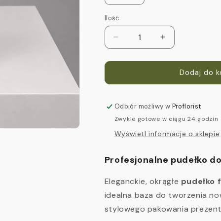
Ilość
Zmniejsz
Zwiększ
ilość
ilość
dla
dla
Flower
Flower
Dodaj do 
Box
Box
okrągły
okrągły
13,5×18
13,5×18
Odbiór możliwy w
Proflorist
cm
cm
Zwykle gotowe w ciągu 24 godzin
–
–
Wyświetl informacje o sklepie
Pudełko
Pudełko
Florystyczne
Florystyczne
Profesjonalne pudełko d
Eleganckie, okrągłe
pudełko 
idealna baza do tworzenia n
stylowego pakowania prezen