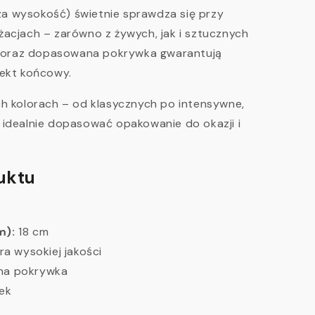
sza wysokość) świetnie sprawdza się przy
acjach – zarówno z żywych, jak i sztucznych
ja oraz dopasowana pokrywka gwarantują
fekt końcowy.
h kolorach – od klasycznych po intensywne,
idealnie dopasować opakowanie do okazji i
uktu
m):
18 cm
a wysokiej jakości
a pokrywka
ek