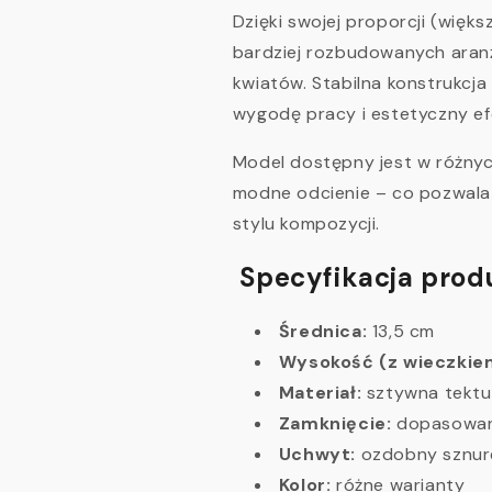
Dzięki swojej proporcji (więk
bardziej rozbudowanych aranż
kwiatów. Stabilna konstrukc
wygodę pracy i estetyczny e
Model dostępny jest w różnyc
modne odcienie – co pozwala 
stylu kompozycji.
Specyfikacja prod
Średnica:
13,5 cm
Wysokość (z wieczkie
Materiał:
sztywna tektur
Zamknięcie:
dopasowan
Uchwyt:
ozdobny sznur
Kolor:
różne warianty