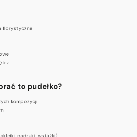
e florystyczne
towe
ętrz
brać to pudełko?
zych kompozycji
gn
klejki, nadruki, wstążki)