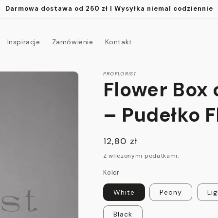
Darmowa dostawa od 250 zł | Wysyłka niemal codziennie
Inspiracje
Zamówienie
Kontakt
PROFLORIST
Flower Box 
– Pudełko F
Cena
12,80 zł
regularna
Z wliczonymi podatkami.
Kolor
White
Peony
Lig
Black